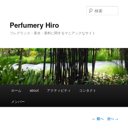
メ
イ
検
ン
索
コ
Perfumery Hiro
ン
フレグランス・香水・香料に関するマニアックなサイト
テ
ン
ツ
へ
移
動
メ
ホーム
about
アクティビティ
コンタクト
イ
ン
メンバー
メ
ニ
ュ
投
←
前へ
次へ
→
ー
稿