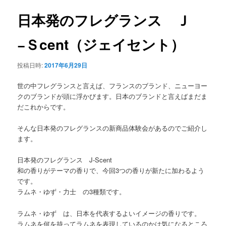
ナ
ビ
日本発のフレグランス Ｊ
ゲ
ー
−Ｓcent（ジェイセント）
シ
ョ
投稿日時:
2017年6月29日
ン
世の中フレグランスと言えば、フランスのブランド、ニューヨー
クのブランドが頭に浮かびます。日本のブランドと言えばまだま
だこれからです。
そんな日本発のフレグランスの新商品体験会があるのでご紹介し
ます。
日本発のフレグランス J-Scent
和の香りがテーマの香りで、今回3つの香りが新たに加わるよう
です。
ラムネ・ゆず・力士 の3種類です。
ラムネ・ゆず は、日本を代表するよいイメージの香りです。
ラムネを何を持ってラムネを表現しているのかは気になるところ