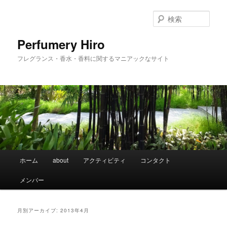
メ
サ
イ
ブ
検
ン
コ
索
コ
ン
Perfumery Hiro
ン
テ
フレグランス・香水・香料に関するマニアックなサイト
テ
ン
ン
ツ
ツ
へ
へ
移
移
動
動
メ
ホーム
about
アクティビティ
コンタクト
イ
ン
メンバー
メ
ニ
ュ
月別アーカイブ:
2013年4月
ー