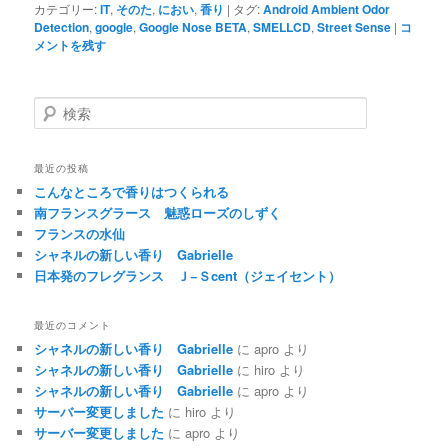
カテゴリー:
IT
,
そのた
,
におい
,
香り
|
タグ:
Android Ambient Odor
Detection
,
google
,
Google Nose BETA
,
SMELLCD
,
Street Sense
|
コ
メントを残す
検
索
最近の投稿
こんなところで香りはつくられる
南フランスグラース 魅惑ローズのしずく
フランスの水仙
シャネルの新しい香り Gabrielle
日本発のフレグランス Ｊ−Ｓcent（ジェイセント）
最近のコメント
シャネルの新しい香り Gabrielle
に
apro
より
シャネルの新しい香り Gabrielle
に
hiro
より
シャネルの新しい香り Gabrielle
に
apro
より
サーバー変更しました
に
hiro
より
サーバー変更しました
に
apro
より