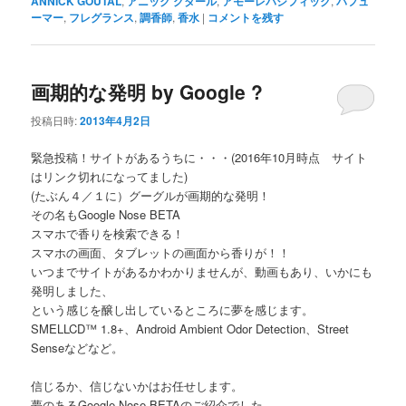
ANNICK GOUTAL
,
アニック グタール
,
アモーレパシフィック
,
パフュ
ーマー
,
フレグランス
,
調香師
,
香水
|
コメントを残す
画期的な発明 by Google ?
投稿日時:
2013年4月2日
緊急投稿！サイトがあるうちに・・・(2016年10月時点 サイト
はリンク切れになってました)
(たぶん４／１に）グーグルが画期的な発明！
その名もGoogle Nose BETA
スマホで香りを検索できる！
スマホの画面、タブレットの画面から香りが！！
いつまでサイトがあるかわかりませんが、動画もあり、いかにも
発明しました、
という感じを醸し出しているところに夢を感じます。
SMELLCD™ 1.8+、Android Ambient Odor Detection、Street
Senseなどなど。
信じるか、信じないかはお任せします。
夢のあるGoogle Nose BETAのご紹介でした。